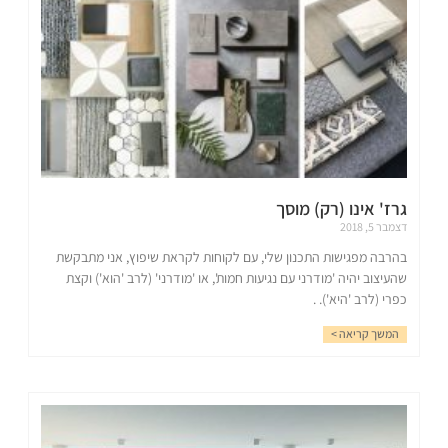
גרז' אינו (רק) מוסך
דצמבר 5, 2018
בהרבה מפגישות התכנון שלי, עם לקוחות לקראת שיפוץ, אני מתבקשת
שהעיצוב יהיה 'מודרני עם נגיעות חמות', או 'מודרני' (לרב 'הוא') וקצת
כפרי (לרב 'היא'). .
המשך קריאה >