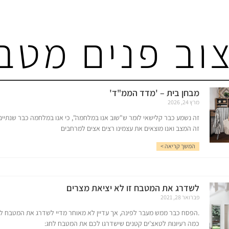
וב פנים מטב
מבחן בית – 'מדד הממ"ד'
מרץ 24, 2026
זה נשמע כבר קלישאי לומר ש"שוב אנו במלחמה", כי אנו במלחמה כבר שנתיים 
זה המצב ואנו מוצאים את עצמינו רצים אצים למרחבים
המשך קריאה >
לשדרג את המטבח זו לא יציאת מצרים
פברואר 28, 2021
.הפסח כבר ממש מעבר לפינה, אך עדיין לא מאוחר מדיי לשדרג את המטבח ל
כמה רעיונות לטאצ'ים קטנים שישדרגו לכם את המטבח לחג: