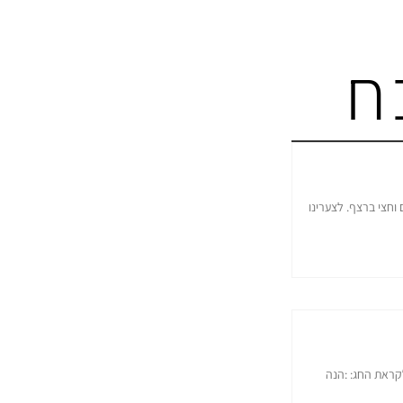
ח
וחצי ברצף. לצערינו
קראת החג: :הנה