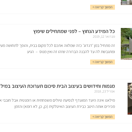
המשך קריאה >
כל המידע הנחוץ – לפני שמתחילים שיפוץ
פברואר 12, 2019
זה מתחיל במן 'דגדוג' כזה שמלווה אתכם לכל מקום בבית, והופך לתחושה מע
ומתגבשת לה עד להבנה הברורה שזהו זה ואין מנוס – הגיע
המשך קריאה >
מגמות וחידושים בעיצוב הבית סיכום תערוכת העיצוב במילאנו 8
אפריל 23, 2018
מילאנו אינה היעד המועדף לנסיעת טיולים משפחתית או רומנטית אבל חובבי אד
מכירים אותה היטב כבירת העיצוב האיטלקית (כן, כן, לא רומא) והזמן
המשך קריאה >