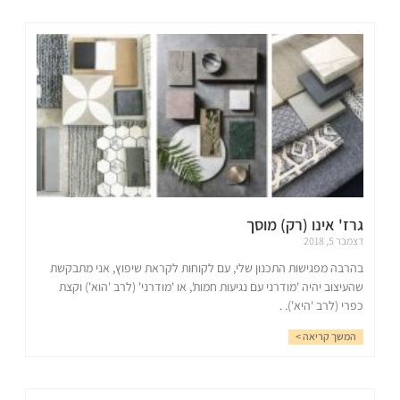
גרז' אינו (רק) מוסך
דצמבר 5, 2018
בהרבה מפגישות התכנון שלי, עם לקוחות לקראת שיפוץ, אני מתבקשת
שהעיצוב יהיה 'מודרני עם נגיעות חמות', או 'מודרני' (לרב 'הוא') וקצת
כפרי (לרב 'היא'). .
המשך קריאה >