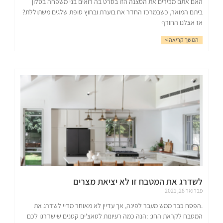
האם אתם מכירים את הסצנה הזו בסרט בה רואים בני משפחה בסלון
ביתם המואר, כשבמרכז החדר אח בוערת ובחוץ סופת שלגים משתוללת?
אז אצלנו החורף
המשך קריאה >
לשדרג את המטבח זו לא יציאת מצרים
פברואר 28, 2021
.הפסח כבר ממש מעבר לפינה, אך עדיין לא מאוחר מדיי לשדרג את
המטבח לקראת החג: :הנה כמה רעיונות לטאצ'ים קטנים שישדרגו לכם