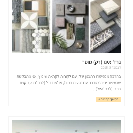
גרז' אינו (רק) מוסך
דצמבר 5, 2018
בהרבה מפגישות התכנון שלי, עם לקוחות לקראת שיפוץ, אני מתבקשת
שהעיצוב יהיה 'מודרני עם נגיעות חמות', או 'מודרני' (לרב 'הוא') וקצת
כפרי (לרב 'היא'). .
המשך קריאה >