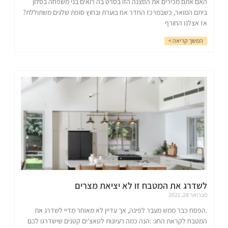
האם אתם מכירים את הסצנה הזו בסרט בה רואים בני משפחה בסלון
ביתם המואר, כשבמרכז החדר אח בוערת ובחוץ סופת שלגים משתוללת?
אז אצלנו החורף
המשך קריאה >
לשדרג את המטבח זו לא יציאת מצרים
פברואר 28, 2021
.הפסח כבר ממש מעבר לפינה, אך עדיין לא מאוחר מדיי לשדרג את
המטבח לקראת החג: :הנה כמה רעיונות לטאצ'ים קטנים שישדרגו לכם