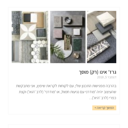
גרז' אינו (רק) מוסך
דצמבר 5, 2018
בהרבה מפגישות התכנון שלי, עם לקוחות לקראת שיפוץ, אני מתבקשת
שהעיצוב יהיה 'מודרני עם נגיעות חמות', או 'מודרני' (לרב 'הוא') וקצת
כפרי (לרב 'היא'). .
המשך קריאה >