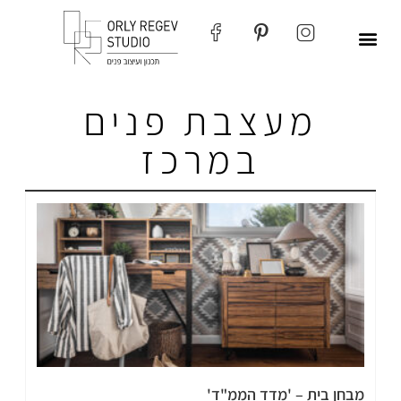
מעצבת פנים
במרכז
מבחן בית – 'מדד הממ"ד'