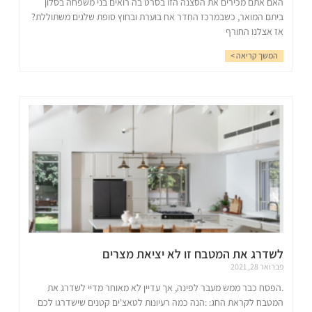
האם אתם מכירים את הסצנה הזו בסרט בה רואים בני משפחה בסלון
ביתם המואר, כשבמרכז החדר אח בוערת ובחוץ סופת שלגים משתוללת?
אז אצלנו החורף
המשך קריאה >
לשדרג את המטבח זו לא יציאת מצרים
פברואר 28, 2021
.הפסח כבר ממש מעבר לפינה, אך עדיין לא מאוחר מדיי לשדרג את
המטבח לקראת החג: :הנה כמה רעיונות לטאצ'ים קטנים שישדרגו לכם