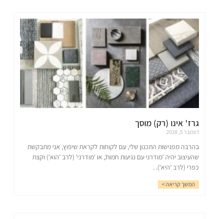
גרז' אינו (רק) מוסך
דצמבר 5, 2018
בהרבה מפגישות התכנון שלי, עם לקוחות לקראת שיפוץ, אני מתבקשת
שהעיצוב יהיה 'מודרני עם נגיעות חמות', או 'מודרני' (לרב 'הוא') וקצת
כפרי (לרב 'היא'). .
המשך קריאה >